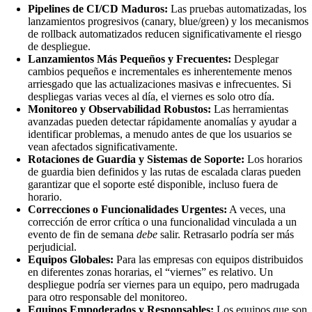
Pipelines de CI/CD Maduros:
Las pruebas automatizadas, los
lanzamientos progresivos (canary, blue/green) y los mecanismos
de rollback automatizados reducen significativamente el riesgo
de despliegue.
Lanzamientos Más Pequeños y Frecuentes:
Desplegar
cambios pequeños e incrementales es inherentemente menos
arriesgado que las actualizaciones masivas e infrecuentes. Si
despliegas varias veces al día, el viernes es solo otro día.
Monitoreo y Observabilidad Robustos:
Las herramientas
avanzadas pueden detectar rápidamente anomalías y ayudar a
identificar problemas, a menudo antes de que los usuarios se
vean afectados significativamente.
Rotaciones de Guardia y Sistemas de Soporte:
Los horarios
de guardia bien definidos y las rutas de escalada claras pueden
garantizar que el soporte esté disponible, incluso fuera de
horario.
Correcciones o Funcionalidades Urgentes:
A veces, una
corrección de error crítica o una funcionalidad vinculada a un
evento de fin de semana
debe
salir. Retrasarlo podría ser más
perjudicial.
Equipos Globales:
Para las empresas con equipos distribuidos
en diferentes zonas horarias, el “viernes” es relativo. Un
despliegue podría ser viernes para un equipo, pero madrugada
para otro responsable del monitoreo.
Equipos Empoderados y Responsables:
Los equipos que son