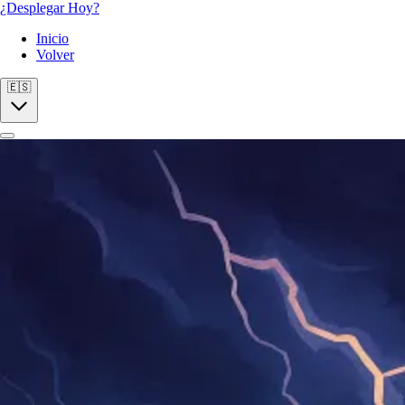
¿Desplegar Hoy?
Inicio
Volver
🇪🇸