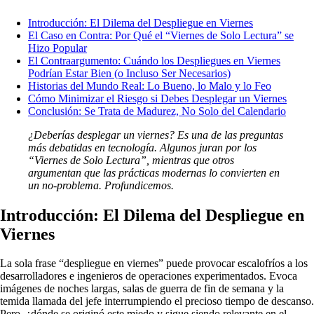
Introducción: El Dilema del Despliegue en Viernes
El Caso en Contra: Por Qué el “Viernes de Solo Lectura” se
Hizo Popular
El Contraargumento: Cuándo los Despliegues en Viernes
Podrían Estar Bien (o Incluso Ser Necesarios)
Historias del Mundo Real: Lo Bueno, lo Malo y lo Feo
Cómo Minimizar el Riesgo si Debes Desplegar un Viernes
Conclusión: Se Trata de Madurez, No Solo del Calendario
¿Deberías desplegar un viernes? Es una de las preguntas
más debatidas en tecnología. Algunos juran por los
“Viernes de Solo Lectura”, mientras que otros
argumentan que las prácticas modernas lo convierten en
un no-problema. Profundicemos.
Introducción: El Dilema del Despliegue en
Viernes
La sola frase “despliegue en viernes” puede provocar escalofríos a los
desarrolladores e ingenieros de operaciones experimentados. Evoca
imágenes de noches largas, salas de guerra de fin de semana y la
temida llamada del jefe interrumpiendo el precioso tiempo de descanso.
Pero, ¿dónde se originó este miedo y sigue siendo relevante en el